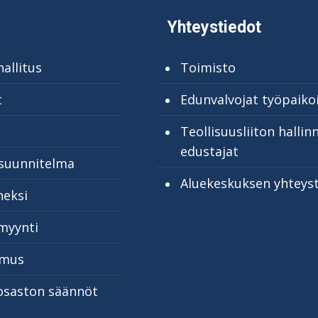
Yhteystiedot
allitus
Toimisto
t
Edunvalvojat työpaikoi
Teollisuusliiton hallin
edustajat
suunnitelma
Aluekeskuksen yhteys
neksi
myynti
emus
saston säännöt