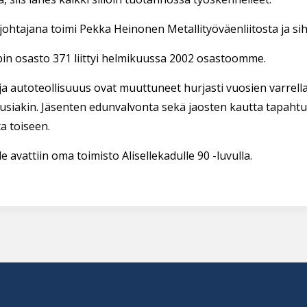
ohtajana toimi Pekka Heinonen Metallityöväenliitosta ja siht
in osasto 371 liittyi helmikuussa 2002 osastoomme.
ja autoteollisuuus ovat muuttuneet hurjasti vuosien varrella
usiakin. Jäsenten edunvalvonta sekä jaosten kautta tapahtu
a toiseen.
e avattiin oma toimisto Alisellekadulle 90 -luvulla.