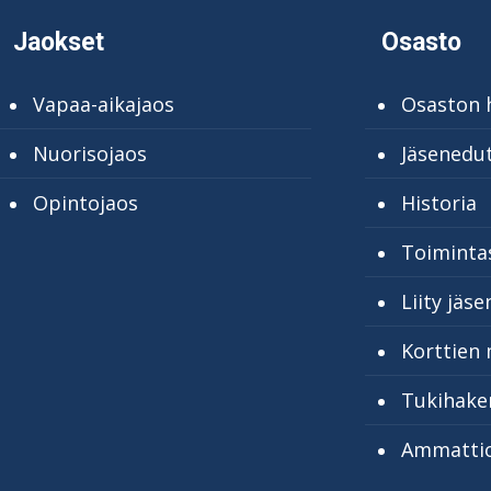
Jaokset
Osasto
Vapaa-aikajaos
Osaston h
Nuorisojaos
Jäsenedu
Opintojaos
Historia
Toiminta
Liity jäse
Korttien 
Tukihak
Ammattio