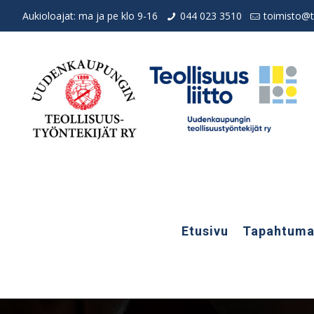
Aukioloajat: ma ja pe klo 9-16
044 023 3510
toimisto@te
Etusivu
Tapahtuma