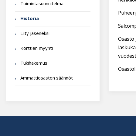
Toimintasuunnitelma
Puheenj
Historia
Salcomp
Liity jäseneksi
Osasto 
laskuka
Korttien myynti
vuodest
Tukihakemus
Osastoll
Ammattiosaston säännöt