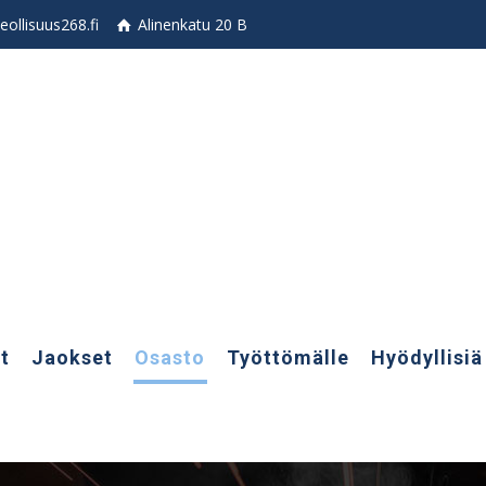
ollisuus268.fi
Alinenkatu 20 B
t
Jaokset
Osasto
Työttömälle
Hyödyllisiä