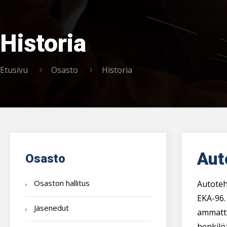
Historia
Etusivu
Osasto
Historia
Aut
Osasto
Osaston hallitus
Autoteh
EKA-96.
Jäsenedut
ammatti
henkilöä