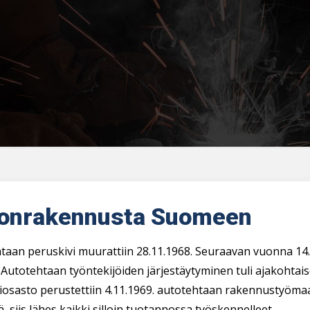
onrakennusta Suomeen
taan peruskivi muurattiin 28.11.1968. Seuraavan vuonna 14.1
 Autotehtaan työntekijöiden järjestäytyminen tuli ajakohtai
osasto perustettiin 4.11.1969. autotehtaan rakennustyömaa
, siis lähes kaikki silloin tuotannossa työskennelleet.