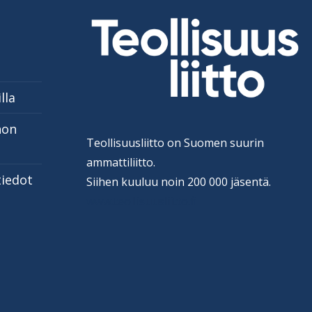
lla
non
Teollisuusliitto on Suomen suurin
ammattiliitto.
tiedot
Siihen kuuluu noin 200 000 jäsentä.
www.teollisuusliitto.fi