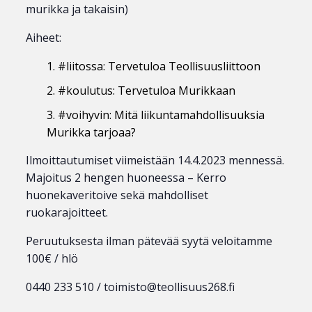
murikka ja takaisin)
Aiheet:
#liitossa: Tervetuloa Teollisuusliittoon
#koulutus: Tervetuloa Murikkaan
#voihyvin: Mitä liikuntamahdollisuuksia
Murikka tarjoaa?
Ilmoittautumiset viimeistään 14.4.2023 mennessä.
Majoitus 2 hengen huoneessa – Kerro
huonekaveritoive sekä mahdolliset
ruokarajoitteet.
Peruutuksesta ilman pätevää syytä veloitamme
100€ / hlö
0440 233 510 / toimisto@teollisuus268.fi