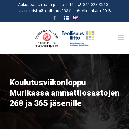
Aukioloajat: ma ja pe klo 9-16
044 023 3510
toimisto@teollisuus268.fi
Alinenkatu 20 B
Koulutusviikonloppu
Murikassa ammattiosastojen
268 ja 365 jäsenille