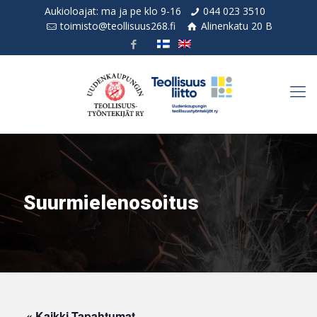
Aukioloajat: ma ja pe klo 9-16
044 023 3510
toimisto@teollisuus268.fi
Alinenkatu 20 B
Suurmielenosoitus
« Kaikki Tapahtumat